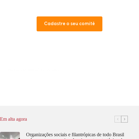
Cadastre o seu comitê
Unidas em um só propósito
Tipo de comitê:
Municipal
Nordeste
Acessar
Unidas
em
um
só
propósito
Em alta agora
Organizações sociais e filantrópicas de todo Brasil