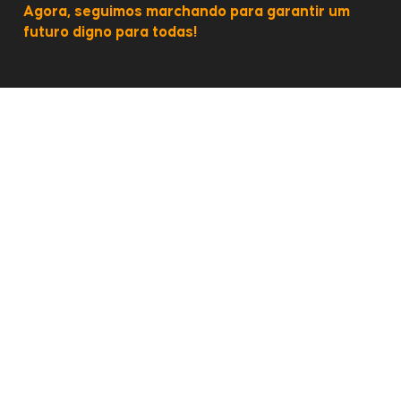
Agora, seguimos marchando para garantir um
futuro digno para todas!
QUEM FAZ PARTE
Somos quilombolas, ribeirinhas, do campo, urbanas,