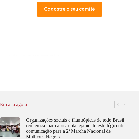
Cadastre o seu comitê
Unidas em um só propósito
Tipo de comitê:
Municipal
Nordeste
Acessar
Unidas
em
um
só
propósito
Em alta agora
Organizações sociais e filantrópicas de todo Brasil
reúnem-se para apoiar planejamento estratégico de
comunicação para a 2ª Marcha Nacional de
Mulheres Negras